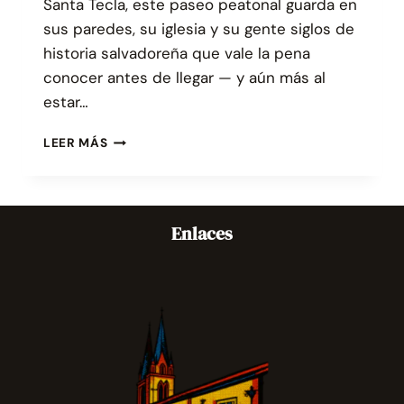
Santa Tecla, este paseo peatonal guarda en
sus paredes, su iglesia y su gente siglos de
historia salvadoreña que vale la pena
conocer antes de llegar — y aún más al
estar…
PASEO
LEER MÁS
EL
CARMEN:
HISTORIA,
CULTURA
Enlaces
Y
ESPÍRITU
TECLEÑO
EN
CADA
CUADRA