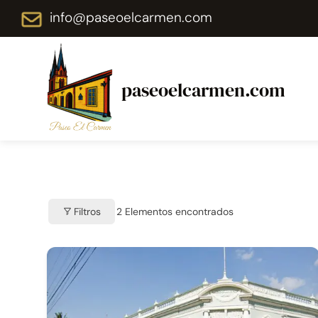
Saltar
info@paseoelcarmen.com
al
contenido
paseoelcarmen.com
Filtros
2
Elementos encontrados