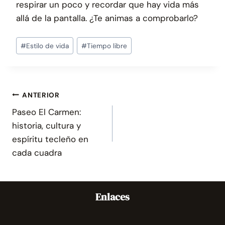
respirar un poco y recordar que hay vida más
allá de la pantalla. ¿Te animas a comprobarlo?
Etiquetas
#
Estilo de vida
#
Tiempo libre
de
la
entrada:
Navegación
ANTERIOR
de
Paseo El Carmen:
entradas
historia, cultura y
espíritu tecleño en
cada cuadra
Enlaces